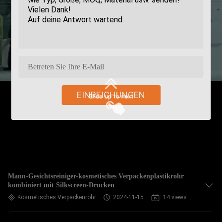
EINREICHUNGEN
Mann-Gesichtsreiniger-kosmetisches Verpackenplastikrohr
kombiniert mit Silkscreen-Drucken
Kosmetisches Verpackenrohr
2024-11-15
14 views