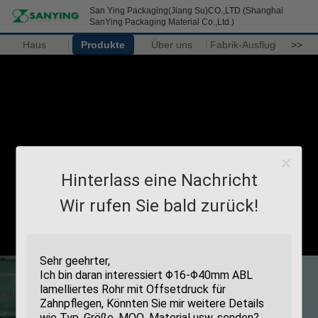
San Ying Packaging(Jiang Su)CO.,LTD (Shanghai
SanYing Packaging Material Co.,Ltd.)
Haus
Produkte
Über uns
Fabrik-Ausflug
>>
Hinterlass eine Nachricht
Wir rufen Sie bald zurück!