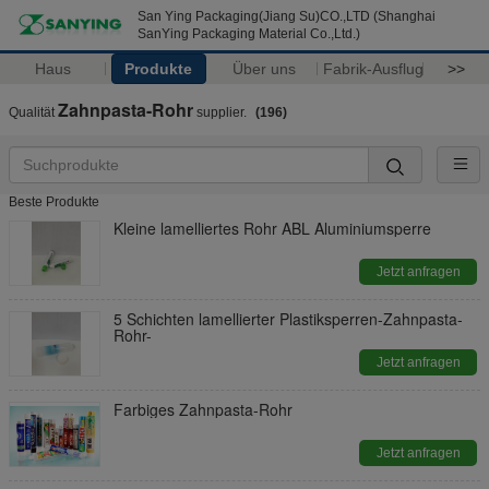
San Ying Packaging(Jiang Su)CO.,LTD (Shanghai
SanYing Packaging Material Co.,Ltd.)
Haus
Produkte
Über uns
Fabrik-Ausflug
>>
Zahnpasta-Rohr
Qualität
supplier.
(196)
Beste Produkte
Kleine lamelliertes Rohr ABL Aluminiumsperre
Jetzt anfragen
5 Schichten lamellierter Plastiksperren-Zahnpasta-
Rohr-
Jetzt anfragen
Farbiges Zahnpasta-Rohr
Jetzt anfragen