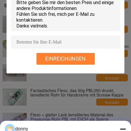
Länge
Kontakt
Lange Zahnpasta-Rohr-Beschichtungs-
Aluminiummaterial des Düsen-freien Raumes für
Zahnpflege
Kontakt
Lamelliertes Pressungs-Rohr D35*139.7mm
Wohnung Plastik für Haustier-Gel mit hellem Drucken
Kontakt
EINREICHUNGEN
Lamelliertes Rohr D28*96.3mm PBL für die
Kinderzahnpasta, die mit Doktor Cap verpackt
Kontakt
Fantastisches Flexo, das 30g PBL350 druckt,
lamellierte Rohr für Handcreme mit Screaw-Kappe
Kontakt
Flexo + glatter Lack lamelliertes Material des
Pressungs-Rohr-PBL mit EVOH als Sperre
Kontakt
donny