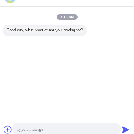
Kompaktes klares Zahnpasta-Rohr, lamellenförmig
angeordnete Röhrenverpackung mit Laser-Stempeln
3:18 AM
Kontakt
Good day, what product are you looking for?
1 / 20
Ändern Sie Sprache
German
Nach Hause
|
Über uns
|
Treten Sie mit uns in Verbindung
|
Sitemap
|
Privacy
Policy
Tischplattenansicht
Copyright © 2012 - 2026 San Ying Packaging(Jiang Su)CO.,LTD (Shanghai
SanYing Packaging Material Co.,Ltd.).
All rights reserved.
Plaudern
Referenzen