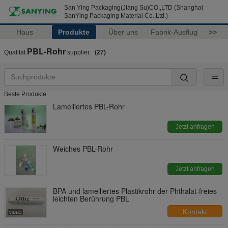
San Ying Packaging(Jiang Su)CO.,LTD (Shanghai
SanYing Packaging Material Co.,Ltd.)
Haus
Produkte
Über uns
Fabrik-Ausflug
>>
PBL-Rohr
Qualität
supplier.
(27)
Beste Produkte
Lamelliertes PBL-Rohr
Jetzt anfragen
Weiches PBL-Rohr
Jetzt anfragen
BPA und lamelliertes Plastikrohr der Phthalat-freies
leichten Berührung PBL
Kontakt