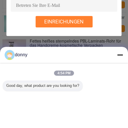
Kontakt
PBL-Rohr, Plastiksperre lamellierte Durchmesser der
Rohr-30/35/40mm
EINREICHUNGEN
Kontakt
Fettes heißes stempelndes PBL-Laminats-Rohr für
das Handcreme-kosmetische Verpacken
Kontakt
donny
Durchmesser 45/50/60 Millimeter Plastik lamellierte
PBL-Röhrenverpackung mit Perlen-Licht
4:54 PM
Kontakt
Good day, what product are you looking for?
1 / 3
Ändern Sie Sprache
German