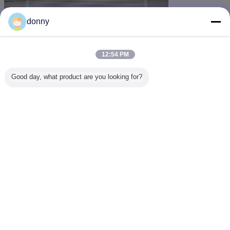
donny
12:54 PM
Good day, what product are you looking for?
Ändern Sie Sprache
German
Nach Hause
|
Über uns
|
Treten Sie mit uns in Verbindung
|
Sitemap
|
Privacy
Policy
Tischplattenansicht
Copyright © 2012 - 2026 San Ying Packaging(Jiang Su)CO.,LTD (Shanghai
SanYing Packaging Material Co.,Ltd.).
All rights reserved.