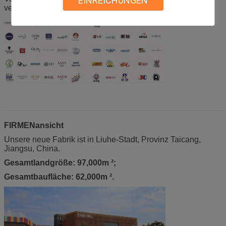
EINREICHUNGEN
verbessern.
FIRMENansicht
Unsere neue Fabrik ist in Liuhe-Stadt, Provinz Taicang,
Jiangsu, China.
Gesamtlandgröße: 97,000m ²;
Gesamtbaufläche: 62,000m ².