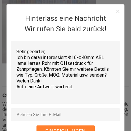
Hinterlass eine Nachricht
Wir rufen Sie bald zurück!
CUSTOMER&MANUFACTURERS
Wir concentracte selbst zum Treffen des Wunsches der Leute
des perfekten Verpackens. Wir verwenden unsere Erfahrung,
Innovationsfähigkeit und Informationen, die auf dem globalen
Verpackenmarkt basieren, um mit unseren Kunden zu
arbeiten, um auf der Konzeption des Produkts, der
Versorgungskette, der Marke und dem Kundennutzen zu