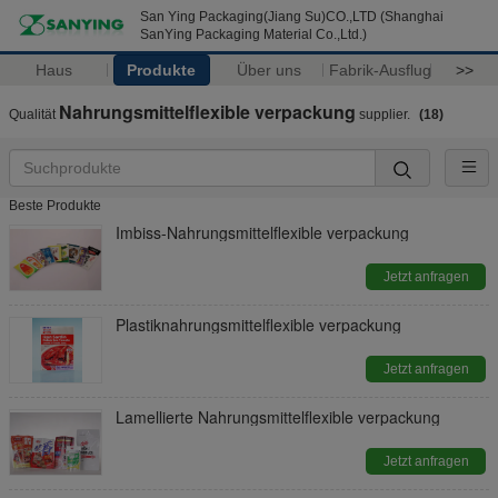
San Ying Packaging(Jiang Su)CO.,LTD (Shanghai
SanYing Packaging Material Co.,Ltd.)
Haus
Produkte
Über uns
Fabrik-Ausflug
>>
Nahrungsmittelflexible verpackung
Qualität
supplier.
(18)
Beste Produkte
Imbiss-Nahrungsmittelflexible verpackung
Jetzt anfragen
Plastiknahrungsmittelflexible verpackung
Jetzt anfragen
Lamellierte Nahrungsmittelflexible verpackung
Jetzt anfragen