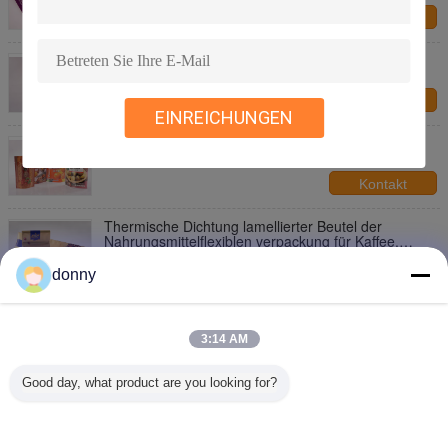
Kontakt
Farbiger Rundboden der Nahrungsmittelflexiblen
verpackung stehen oben lamellierte Tasche/Beutel
Kontakt
EINREICHUNGEN
Druck der stehenden lamellierten Tasche der
Nahrungsmittelflexiblen verpackung für Nüsse
Kontakt
Thermische Dichtung lamellierter Beutel der
Nahrungsmittelflexiblen verpackung für Kaffee,
Teebeutel
Kontakt
donny
Matcha Grüner Tee Lebensmittelverpackung
3:14 AM
Kontakt
Good day, what product are you looking for?
1 / 2