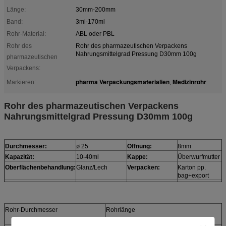
Länge:
30mm-200mm
Band:
3ml-170ml
Rohr-Material:
ABL oder PBL
Rohr des
Rohr des pharmazeutischen Verpackens
Nahrungsmittelgrad Pressung D30mm 100g
pharmazeutischen
Verpackens:
pharma Verpackungsmaterialien
Medizinrohr
Markieren:
,
Rohr des pharmazeutischen Verpackens
Nahrungsmittelgrad Pressung D30mm 100g
Durchmesser:
ø 25
Öffnung:
8mm
Kapazität:
10-40ml
Kappe:
Überwurfmutter
Oberflächenbehandlung:
Glanz/Lech
Verpacken:
Karton pp.
bag+export
Druck:
Wahl
Probe:
Proben sind frei
Wahl:
Stärke 1.Body: μ
Transcations-
1.payment: L/C a
275
Ausdrücke:
Anblick oder an T
Rohr-Durchmesser
Rohrlänge
Farbe 2.Body:
2.MOQ:
fertigen Sie
100,000PCS/des