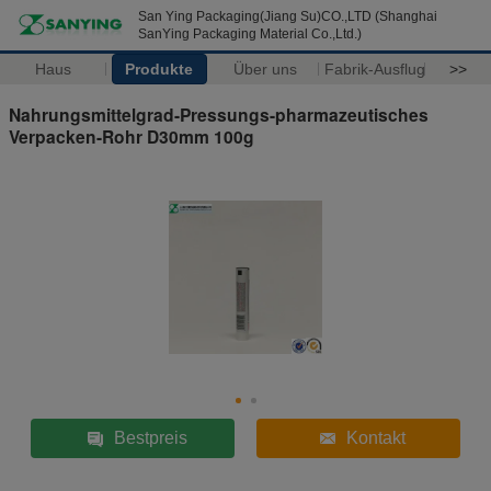
San Ying Packaging(Jiang Su)CO.,LTD (Shanghai
SanYing Packaging Material Co.,Ltd.)
Haus
Produkte
Über uns
Fabrik-Ausflug
>>
Nahrungsmittelgrad-Pressungs-pharmazeutisches
Verpacken-Rohr D30mm 100g
Bestpreis
Kontakt