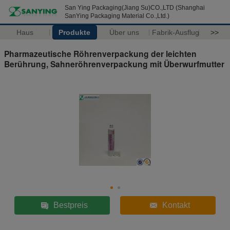
San Ying Packaging(Jiang Su)CO.,LTD (Shanghai
SanYing Packaging Material Co.,Ltd.)
Haus
Produkte
Über uns
Fabrik-Ausflug
>>
Pharmazeutische Röhrenverpackung der leichten
Berührung, Sahneröhrenverpackung mit Überwurfmutter
Bestpreis
Kontakt