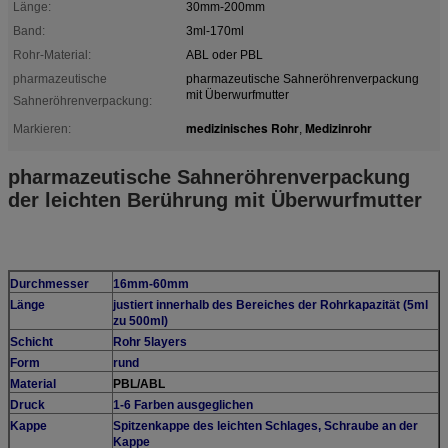
Länge:
30mm-200mm
Band:
3ml-170ml
Rohr-Material:
ABL oder PBL
pharmazeutische
pharmazeutische Sahneröhrenverpackung
mit Überwurfmutter
Sahneröhrenverpackung:
medizinisches Rohr
Medizinrohr
Markieren:
,
pharmazeutische Sahneröhrenverpackung
der leichten Berührung mit Überwurfmutter
Durchmesser
16mm-60mm
Länge
justiert innerhalb des Bereiches der Rohrkapazität (5ml
zu 500ml)
Schicht
Rohr 5layers
Form
rund
Material
PBL/ABL
Druck
1-6 Farben ausgeglichen
Kappe
Spitzenkappe des leichten Schlages, Schraube an der
Kappe