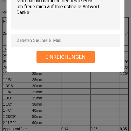
Rohrmaßwahlen:
Rohr-Durchmesser
Rohrlänge
Zoll
Millimeter
Alle Sanying-Rohrlängen sind als nur Refe
1/2“
12.7mm
5/8"
16mm
EINREICHUNGEN
3/4"
19mm
2,0"
2 4/9"
7/8"
22mm
1 4/5"
1 1/6"
1"
25mm
1 25/2
1 1/8"
28mm
1 3/16"
30mm
1 1/4"
32mm
1 3/8"
35mm
1 1/2“
38mm
1 4/7"
40mm
1 28/29"
50mm
2 11/30"
60mm
Approx.vol.fl.oz.
0,14
0,25
0,35