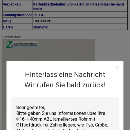
Verpacken
Kartenbrettbehälter und -karton mit Plastiktasche nach
innen
Zahlungsmethode
T/T, L/C
MOQ
100.000 PC
Hafen
Shanghai
Fotodetails:
Hinterlass eine Nachricht
Wir rufen Sie bald zurück!