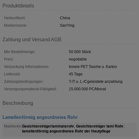
Produktdetails
Herkunftsort:
China
Markenname:
SanYing
Zahlung und Versand AGB
Min Bestellmenge:
50.000 Stück
Preis:
negotiable
Verpackung Informationen:
Innere PET Tasche u. Karton
Lieferzeit:
45 Tage
Zahlungsbedingungen:
T-/T u. L-/Cgeleistete anzahlung
Versorgungsmaterial-Fähigkeit:
15.000.000 PC/Monat
Beschreibung
Lamellenförmig angeordnetes Rohr
Gesichtsreinigerlaminatsrohr
Gesichtsreiniger lami Rohr
Markieren:
,
,
lamellenförmig angeordnetes Rohr der Hautpflege