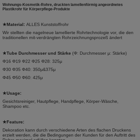
Wohnungs-Kosmetik-Rohre, druckten lamellenförmig angeordnetes
Plastikrohr für Körperpflege-Produkte
★Material:
ALLES Kunststoffrohr
Wir stellten die nagelneue lamellierte Rohrtechnologie vor, die den
traditionellen mit-verdrängten Rohrzeichnungsprozeß ändert
★Tube Durchmesser und Stärke
(Φ: Durchmesser μ: Stärke)
Φ16 Φ19 Φ22 Φ25 Φ28: 325μ
Φ30 Φ35 Φ40: 350μ&375μ
Φ45 Φ50 Φ60: 425μ
★Usage:
Gesichtsreiniger, Hautpflege, Handpflege, Körper-Wäsche,
Shampoo etc.
★Feature:
Dekoration kann durch verschiedene Arten des flachen Druckens
erzielt werden, die
die Bedingungen der Kunden für den Auftritt des
Rohrs maximal erfüllen konnten.