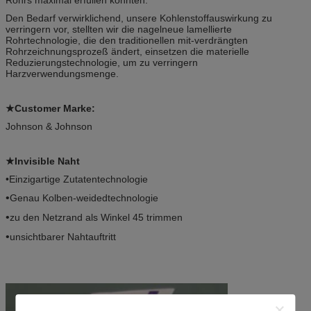
Den Bedarf verwirklichend, unsere Kohlenstoffauswirkung zu
verringern vor, stellten wir die nagelneue lamellierte
Rohrtechnologie, die den traditionellen mit-verdrängten
Rohrzeichnungsprozeß ändert, einsetzen die materielle
Reduzierungstechnologie, um zu verringern
Harzverwendungsmenge.
★Customer Marke:
Johnson & Johnson
★Invisible Naht
•Einzigartige Zutatentechnologie
•
Genau Kolben-weidedtechnologie
•
zu den Netzrand als Winkel 45 trimmen
•
unsichtbarer Nahtauftritt