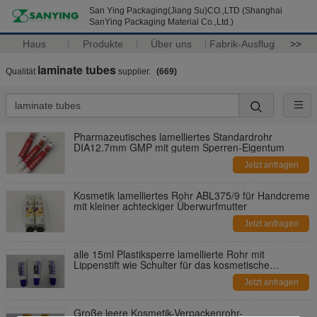
San Ying Packaging(Jiang Su)CO.,LTD (Shanghai
SanYing Packaging Material Co.,Ltd.)
Haus
Produkte
Über uns
Fabrik-Ausflug
>>
laminate tubes
Qualität
supplier.
(669)
Pharmazeutisches lamelliertes Standardrohr
DIA12.7mm GMP mit gutem Sperren-Eigentum
Jetzt anfragen
Kosmetik lamelliertes Rohr ABL375/9 für Handcreme
mit kleiner achteckiger Überwurfmutter
Jetzt anfragen
alle 15ml Plastiksperre lamellierte Rohr mit
Lippenstift wie Schulter für das kosmetische
Verpacken, befeuchtenden Lippen, BB-Creme
Jetzt anfragen
Große leere Kosmetik-Verpackenrohr-