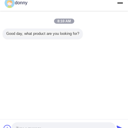
Jetzt anfragen
donny
große lamellierte Rohre der Öffnungs-150G
Aluminiumsperre, Gesichtsreiniger-Kosmetik-
Röhrenverpackung
8:10 AM
Jetzt anfragen
Good day, what product are you looking for?
1 / 10
Ändern Sie Sprache
German
Nach Hause
|
Über uns
|
Treten Sie mit uns in Verbindung
|
Sitemap
|
Privacy
Policy
Tischplattenansicht
Copyright © 2012 - 2025 San Ying Packaging(Jiang Su)CO.,LTD (Shanghai
SanYing Packaging Material Co.,Ltd.).
All rights reserved.