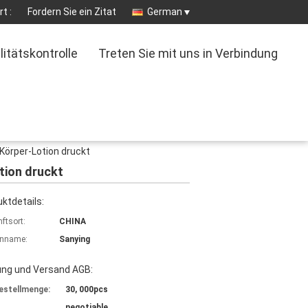
t :
Fordern Sie ein Zitat
German
litätskontrolle
Treten Sie mit uns in Verbindung
 Körper-Lotion druckt
tion druckt
ktdetails:
ftsort:
CHINA
nname:
Sanying
ung und Versand AGB:
estellmenge:
30, 000pcs
negotiable