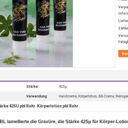
Verp
Infor
Liefer
Zahlu
Verso
Fähig
Ko
Stärke:
425μ
Verwendung:
Handcreme, Körperlotion, BB-Creme, Reinige
ärke 425U pbl Rohr
Körperlotion pbl Rohr
,
lamellierte die Gravüre, die Stärke 425μ für Körper-Lotio