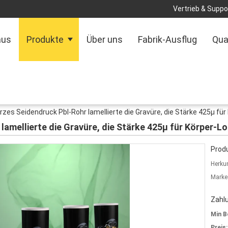
Vertrieb & Suppor
aus
Produkte
Über uns
Fabrik-Ausflug
Qua
zes Seidendruck Pbl-Rohr lamellierte die Gravüre, die Stärke 425μ für
amellierte die Gravüre, die Stärke 425μ für Körper-Lo
Produ
Herkun
Marke
Zahl
Min B
Preis: