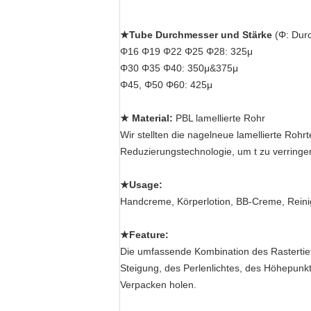
★Tube Durchmesser und Stärke
(Φ: Durc
Φ16 Φ19 Φ22 Φ25 Φ28: 325μ
Φ30 Φ35 Φ40: 350μ&375μ
Φ45, Φ50 Φ60: 425μ
★ Material:
PBL lamellierte Rohr
Wir stellten die nagelneue lamellierte Rohr
Reduzierungstechnologie, um t zu verring
★Usage:
Handcreme, Körperlotion, BB-Creme, Reinig
★Feature:
Die umfassende Kombination des Rastertie
Steigung, des Perlenlichtes, des Höhepunk
Verpacken holen.