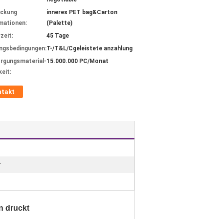
ackung
inneres PET bag&Carton
mationen:
(Palette)
zeit:
45 Tage
ngsbedingungen:
T-/T&L/Cgeleistete anzahlung
rgungsmaterial-
15.000.000 PC/Monat
keit:
ntakt
r
n druckt