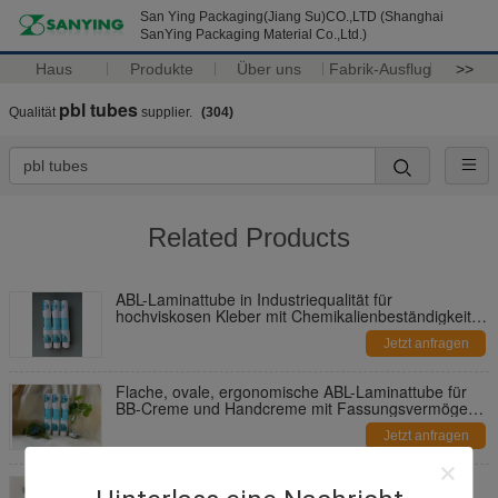
San Ying Packaging(Jiang Su)CO.,LTD (Shanghai
SanYing Packaging Material Co.,Ltd.)
Haus
Produkte
Über uns
Fabrik-Ausflug
>>
pbl tubes
Qualität
supplier.
(304)
Related Products
ABL-Laminattube in Industriequalität für
hochviskosen Kleber mit Chemikalienbeständigkeit
und verstärkter Wandstärke
Jetzt anfragen
Flache, ovale, ergonomische ABL-Laminattube für
BB-Creme und Handcreme mit Fassungsvermögen
von 30 ml bis 150 ml
Jetzt anfragen
PBL Kunststoffbarrierelaminierte Röhre mit EVOH