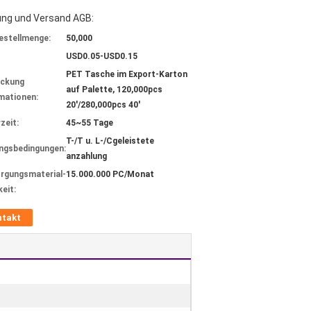
ung und Versand AGB:
estellmenge:
50,000
USD0.05-USD0.15
PET Tasche im Export-Karton
ackung
auf Palette, 120,000pcs
mationen:
20'/280,000pcs 40'
zeit:
45~55 Tage
T-/T u. L-/Cgeleistete
ngsbedingungen:
anzahlung
rgungsmaterial-
15.000.000 PC/Monat
keit:
ntakt