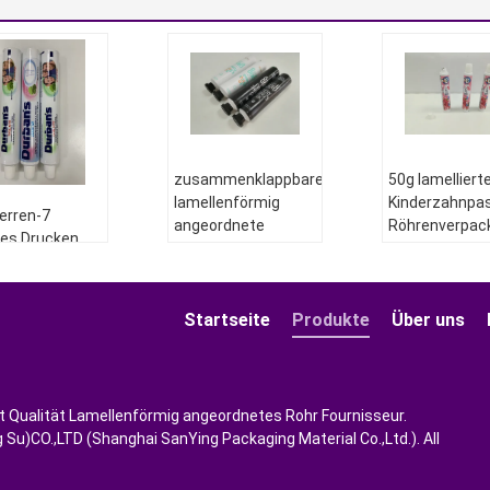
zusammenklappbare
50g lamelliert
lamellenförmig
Kinderzahnpa
erren-7
angeordnete
Röhrenverpac
bles Drucken
Röhrenverpackung
konische gewe
rucklaminats-
50g für
Schraube an d
Fez-Kappen-
Mundgummi-/Sorgfalt-
Kappe
165mm
Gel-Durchmesser
Startseite
Produkte
Über uns
Durchmesser
30 Millimeter
ial:
mm
niumbarrierelaminiert
Material:
PE- und
Länge:
144.5
hmesser:
28
AL-Folien
Stärke:
250 
ut Qualität Lamellenförmig angeordnetes Rohr Fournisseur.
e:
165
Typ:
Material:
Su)CO.,LTD (Shanghai SanYing Packaging Material Co.,Ltd.). All
ke:
250
Aluminiumsperre
ABL220/12
lamelliertes Rohr