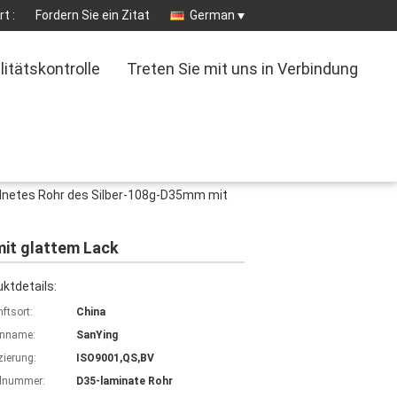
t :
Fordern Sie ein Zitat
German
litätskontrolle
Treten Sie mit uns in Verbindung
netes Rohr des Silber-108g-D35mm mit
it glattem Lack
ktdetails:
ftsort:
China
nname:
SanYing
izierung:
ISO9001,QS,BV
lnummer:
D35-laminate Rohr