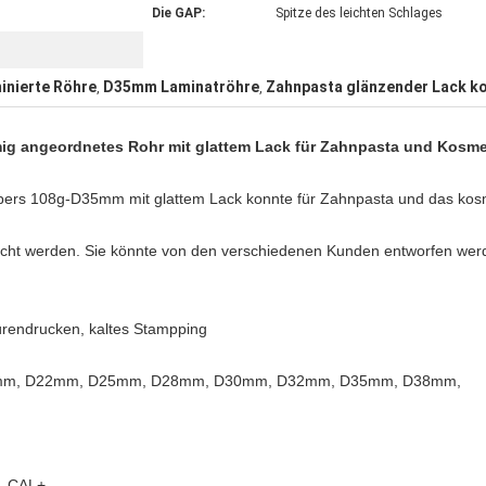
Die GAP:
Spitze des leichten Schlages
inierte Röhre
D35mm Laminatröhre
Zahnpasta glänzender Lack k
,
,
mig angeordnetes Rohr mit glattem Lack für Zahnpasta und Kosme
bers 108g-D35mm mit glattem Lack konnte für Zahnpasta und das kos
cht werden. Sie könnte von den verschiedenen Kunden entworfen wer
vürendrucken, kaltes Stampping
9mm, D22mm, D25mm, D28mm, D30mm, D32mm, D35mm, D38mm,
, CAL+