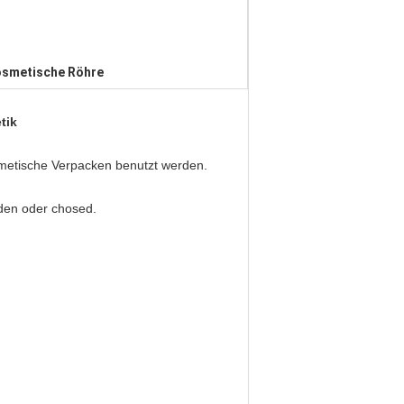
osmetische Röhre
tik
metische Verpacken benutzt werden.
den oder chosed.