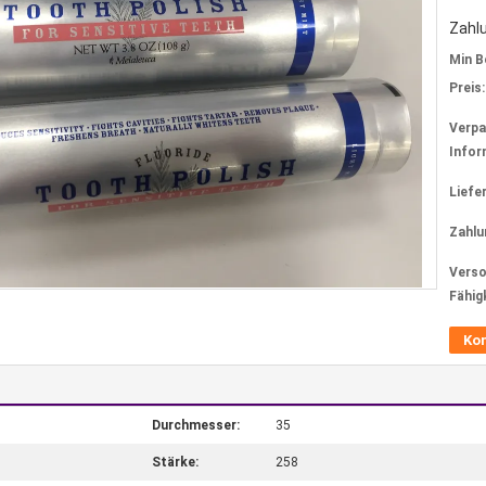
Zahl
Min B
Preis:
Verp
Infor
Liefer
Zahlu
Verso
Fähig
Ko
Durchmesser:
35
Stärke:
258