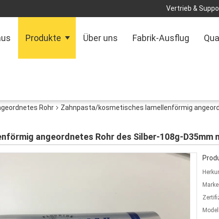
Vertrieb & Suppor
aus
Produkte
Über uns
Fabrik-Ausflug
Qua
ngeordnetes Rohr
Zahnpasta/kosmetisches lamellenförmig angeord
nförmig angeordnetes Rohr des Silber-108g-D35mm m
Produ
Herkun
Marke
Zertif
Model