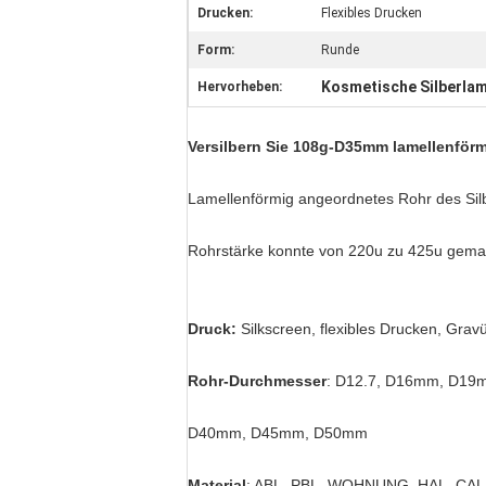
Drucken:
Flexibles Drucken
Form:
Runde
Kosmetische Silberlam
Hervorheben:
Versilbern Sie 108g-D35mm lamellenför
Lamellenförmig angeordnetes Rohr des Sil
Rohrstärke konnte von 220u zu 425u gema
Druck:
Silkscreen, flexibles Drucken, Gra
Rohr-Durchmesser
: D12.7, D16mm, D1
D40mm, D45mm, D50mm
Material
: ABL, PBL, WOHNUNG, HAL, CAL