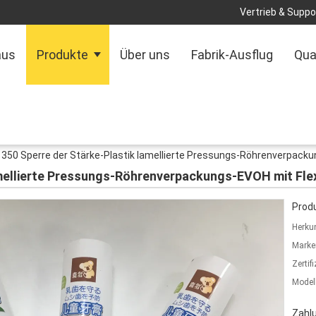
Vertrieb & Suppor
aus
Produkte
Über uns
Fabrik-Ausflug
Qua
350 Sperre der Stärke-Plastik lamellierte Pressungs-Röhrenverpack
amellierte Pressungs-Röhrenverpackungs-EVOH mit Fl
Produ
Herkun
Marke
Zertif
Model
Zahl