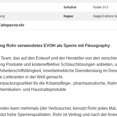
Schulter:
Faden S13
tung
Kappe:
Kappe Doktors le
Zahnpastarohr
ssung Rohr verwendetes EVOH als Sperre mit Flexography
 Team, das auf den Entwurf und der Hersteller von den verschie
tting Produkte und kosteneffektive Schlauchlösungen anbieten
Arbeiterschiffsfähigkeit, innerbetriebliche Dienstleistung im De
e Lieferanten in der Welt gemacht.
ackungsartikel für die Körperpflege-, pharmazeutische, Nahru
 Chemikalien- und Haushaltsprodukte
erden kann mehrmals (der Verbraucher, benutzt Rohr jedes Mal
sitzt hohe Sperrenqualitäten. Rohr ist Vertrag und nach der A