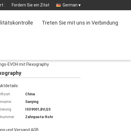
t :
Fordern Sie ein Zitat
German
litätskontrolle
Treten Sie mit uns in Verbindung
ungs-EVOH mit Flexography
exography
ktdetails:
ftsort:
China
nname:
Sanying
izierung:
ISO9001,BV,QS
lnummer:
Zahnpasta-Rohr
ung und Versand AGB: