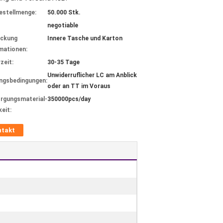
estellmenge:
50.000 Stk.
negotiable
ackung
Innere Tasche und Karton
mationen:
zeit:
30-35 Tage
Unwiderruflicher LC am Anblick
ngsbedingungen:
oder an TT im Voraus
rgungsmaterial-
350000pcs/day
keit:
ntakt