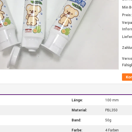
Min B
Preis:
Verp
Infor
Liefer
Zahlu
Verso
Fähig
Ko
Länge:
100 mm
Material:
PBL350
Band:
50g
Farbe:
4 Farben