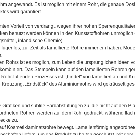
 ihm angewandt. Es ist möglich mit einem Rohr, die genaue Dos
tes wird garantiert.
en Vorteil von verdrängt, wegen ihrer hohen Sperrenqualitäten.
ken benutzt werden können in den Kunststoffrohren unmöglich 
smittel, inländische Chemie).
fugenlos, zur Zeit als lamellierte Rohre immer ein haben. Mod
n.
en Rohrs ist es möglich, zum Leben die ursprünglichen Ideen 
kombiniert. Das Stempeln kann auf den lamellierten Rohren g
Rohr-füllenden Prozesses ist: „bindet“ von lamelliert an und Ku
e Kreuzung, „Endstück“ des Aluminiumrohrs wird gekräuselt ges
 Grafiken und subtile Farbabstufungen zu, die nicht auf den Pl
eordneten Rohren werden auf dem Rohr gedruckt, während flach,
recke zu.
auf Kosmetiklaminatsrohre bewegt. Lamellenförmig angeordnet
schaften liefern, um das Produkt zu halten geschützt, mit dem 