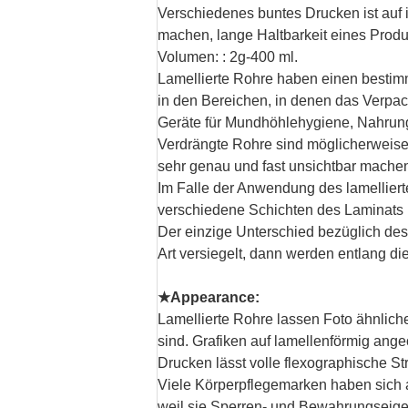
Verschiedenes buntes Drucken ist auf
machen, lange Haltbarkeit eines Produk
Volumen: : 2g-400 ml.
Lamellierte Rohre haben einen bestimmt
in den Bereichen, in denen das Verpac
Geräte für Mundhöhlehygiene, Nahrung
Verdrängte Rohre sind möglicherweise 
sehr genau und fast unsichtbar mache
Im Falle der Anwendung des lamelliert
verschiedene Schichten des Laminats 
Der einzige Unterschied bezüglich des 
Art versiegelt, dann werden entlang di
★Appearance:
Lamellierte Rohre lassen Foto ähnliche
sind. Grafiken auf lamellenförmig ang
Drucken lässt volle flexographische St
Viele Körperpflegemarken haben sich 
weil sie Sperren- und Bewahrungseigen