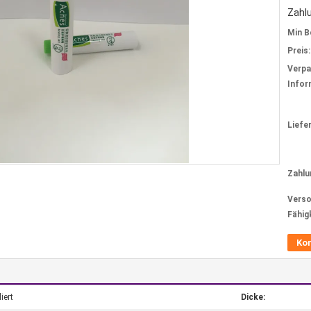
Zahl
Min B
Preis:
Verp
Infor
Liefer
Zahlu
Verso
Fähig
Ko
iert
Dicke: