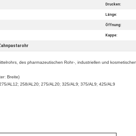
Drucken:
Länge:
Öffnung:
Kappe:
Zahnpastarohr
telrohrs, des pharmazeutischen Rohr-, industriellen und kosmetischen
er: Breite)
 275/AL12; 258/AL20; 275/AL20
; 325/AL9; 375/AL9; 425/AL9