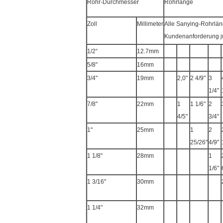
Rohr-Durchmesser
Rohrlänge
Zoll
Millimeter
Alle Sanying-Rohrlän
Kundenanforderung ju
1/2“
12.7mm
5/8"
16mm
3/4"
19mm
2,0"
2 4/9"
3
1/4"
7/8"
22mm
1
1 1/6"
2
4/5"
3/4"
1"
25mm
1
2
25/26"
4/9"
1 1/8"
28mm
1
1/6"
1 3/16"
30mm
1 1/4"
32mm