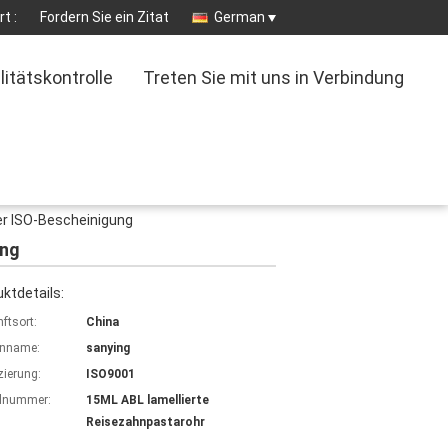
t :
Fordern Sie ein Zitat
German
litätskontrolle
Treten Sie mit uns in Verbindung
er ISO-Bescheinigung
ung
ktdetails:
ftsort:
China
nname:
sanying
izierung:
ISO9001
lnummer:
15ML ABL lamellierte
Reisezahnpastarohr