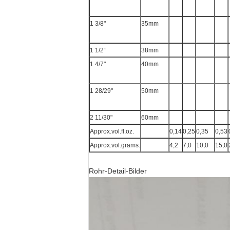
1 3/8"
35mm
1 1/2“
38mm
1 4/7"
40mm
1 28/29"
50mm
2 11/30"
60mm
Approx.vol.fl.oz.
0,14
0,25
0,35
0,53
Approx.vol.grams.
4,2
7,0
10,0
15,0
Rohr-Detail-Bilder