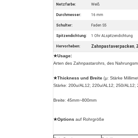
Netzfarbe:
Weiß
Durchmesser:
16 mm
Schulter:
Faden S5
Spitzendichtung:
1 Ohr ALspitzendichtung
Zahnpastaverpacken
Hervorheben:
,
★Usage:
Arten des Zahnpastarohrs, des Nahrungsmit
★Thickness und Breite
(μ: Stärke Millimet
Stärke: 200u/AL12; 220u/AL12; 250/AL12;
Breite: 45mm~800mm
★Options
 auf Rohrgröße