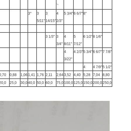
`'
3"
3
3
4
5 3/4"
6 6/7"
8"
5/11"
14/15"
2/3"
3 1/3"
3
4
5
6 1/2“
8 1/6"
3/4"
8/11"
7/12"
4
4 2/3"
5 3/4"
6 6/7"
7 7/8"
3/22"
4
4 7/9"
5 1/2“
0,70
0,88
1,06
1,41
1,76
2,11
2,64
3,52
4,40
5,28
7,04
8,80
20,0
25,0
30,0
40,0
50,0
60,0
75,0
100,0
125,0
150,0
200,0
250,0