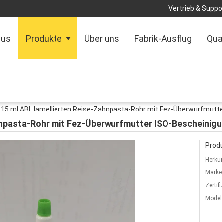
Vertrieb & Suppor
aus
Produkte
Über uns
Fabrik-Ausflug
Qua
15 ml ABL lamellierten Reise-Zahnpasta-Rohr mit Fez-Überwurfmutt
hnpasta-Rohr mit Fez-Überwurfmutter ISO-Bescheinig
Produ
Herkun
Marke
Zertif
Model