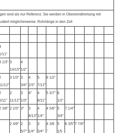
gen sind als nur Referenz. Sie werden in Übereinstimmung mit
stiert möglicherweise. Rohrlänge in den Zoll
4
1/11“
3 1/3"
3
4
14/15"
1/2“
2
3 1/3"
3
4
5
6 1/2“
11/12"
3/4"
2/3"
7/12"
2
2
3
4"
4
5 3/7"
6
6/11"
11/12"
1/3"
8/11"
1/2“
2 3/8"
2 2/3"
3"
3
4
4 5/6"
5
7 1/4"
8/13"
1/4"
3/4"
2 4/9"
2
3
3
4 3/8
5
6 3/5"
7 7/9"
5/7"
1/4"
3/4"
`'
1/5