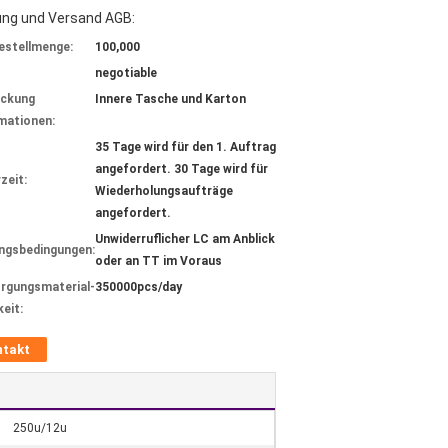
ung und Versand AGB:
estellmenge:
100,000
negotiable
ackung
Innere Tasche und Karton
mationen:
35 Tage wird für den 1. Auftrag
angefordert. 30 Tage wird für
zeit:
Wiederholungsaufträge
angefordert.
Unwiderruflicher LC am Anblick
ngsbedingungen:
oder an TT im Voraus
rgungsmaterial-
350000pcs/day
keit:
ntakt
250u/12u