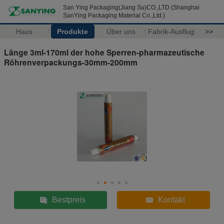
San Ying Packaging(Jiang Su)CO.,LTD (Shanghai
SanYing Packaging Material Co.,Ltd.)
Haus
Produkte
Über uns
Fabrik-Ausflug
>>
Länge 3ml-170ml der hohe Sperren-pharmazeutische
Röhrenverpackungs-30mm-200mm
Bestpreis
Kontakt