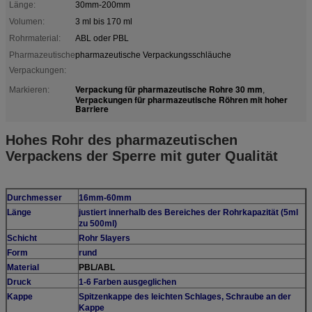
Länge:
30mm-200mm
Volumen:
3 ml bis 170 ml
Rohrmaterial:
ABL oder PBL
Pharmazeutische
pharmazeutische Verpackungsschläuche
Verpackungen:
Verpackung für pharmazeutische Rohre 30 mm
Markieren:
,
Verpackungen für pharmazeutische Röhren mit hoher
Barriere
Hohes Rohr des pharmazeutischen
Verpackens der Sperre mit guter Qualität
Durchmesser
16mm-60mm
Länge
justiert innerhalb des Bereiches der Rohrkapazität (5ml
zu 500ml)
Schicht
Rohr 5layers
Form
rund
Material
PBL/ABL
Druck
1-6 Farben ausgeglichen
Kappe
Spitzenkappe des leichten Schlages, Schraube an der
Kappe