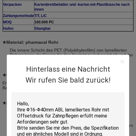
Verpacken
Kartenbrettbehälter und -karton mit Plastiktasche nach
innen
Zahlungsmethode
T/T, L/C
MOQ
100.000 PC
Hafen
Shanghai
★Material: pharmacal Rohr
Die innere Schicht des PET (Polyäthylenfilm) von lamellierten
Rohren kann die Sperre für den Kontakt zwischen Inhalt und der
Aluminiumzwischenlage sein
Hinterlass eine Nachricht
★Usage:
Wir rufen Sie bald zurück!
Enthäuten Sie Heilung, den Fuß des Athleten,
Babywindelhautausschlag.
★Feature:
Die lamellierten Rohre nehmen flaches Drucken mit gutem
abschleifendem Widerstand an. Lamellierte Rohre werden in
einer sauberen Umwelt und mit niedrigem Energieverbrauch
produziert. Es gibt einen engagierten Bereich für das Verbessern
des Auftrittes und der Funktionalität von lamellierten Rohren.