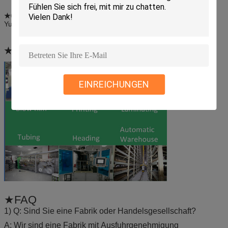
★Customer Marke:
Pfizer, Mentholatum, Mayinglong,
Yunnanbaiyao etc.
★Our
Arbeitsfluß
EINREICHUNGEN
★FAQ
1) Q: Sind Sie eine Fabrik oder Handelsgesellschaft?
A: Wir sind eine Fabrik mit Ausfuhrgenehmigung