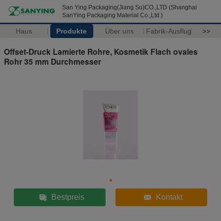
San Ying Packaging(Jiang Su)CO.,LTD (Shanghai
SanYing Packaging Material Co.,Ltd.)
Haus
Produkte
Über uns
Fabrik-Ausflug
>>
Offset-Druck Lamierte Rohre, Kosmetik Flach ovales
Rohr 35 mm Durchmesser
Bestpreis
Kontakt