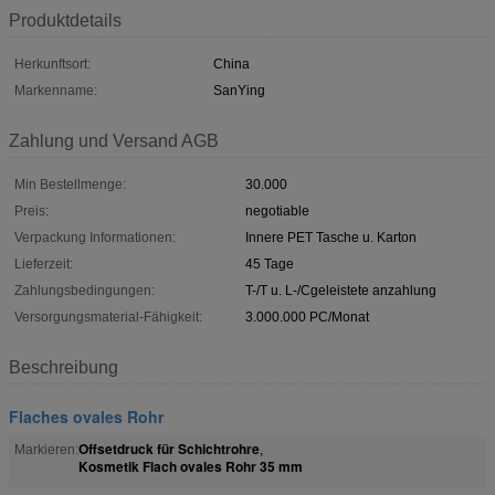
Produktdetails
Herkunftsort:
China
Markenname:
SanYing
Zahlung und Versand AGB
Min Bestellmenge:
30.000
Preis:
negotiable
Verpackung Informationen:
Innere PET Tasche u. Karton
Lieferzeit:
45 Tage
Zahlungsbedingungen:
T-/T u. L-/Cgeleistete anzahlung
Versorgungsmaterial-Fähigkeit:
3.000.000 PC/Monat
Beschreibung
Flaches ovales Rohr
Offsetdruck für Schichtrohre
Markieren:
,
Kosmetik Flach ovales Rohr 35 mm