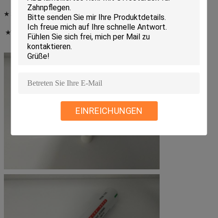
★ Stärke:
Mit Al in ihm aber mit Gefühl der leichten Berührung
★Tube
Detailbilder:
EINREICHUNGEN