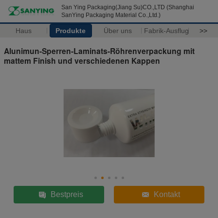
San Ying Packaging(Jiang Su)CO.,LTD (Shanghai
SanYing Packaging Material Co.,Ltd.)
Haus
Produkte
Über uns
Fabrik-Ausflug
>>
Alunimun-Sperren-Laminats-Röhrenverpackung mit
mattem Finish und verschiedenen Kappen
Bestpreis
Kontakt