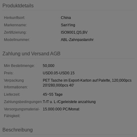
Produktdetails
Herkunftsort:
China
Markenname:
SanYing
Zertifizierung:
ISO9001,QS,BV
Modellnummer:
ABL-Zahnpastarohr
Zahlung und Versand AGB
Min Bestellmenge:
50,000
Preis:
USD0.05-USD0.15
Verpackung
PET Tasche im Export-Karton auf Palette, 120,000pcs
20'/280,000pcs 40'
Informationen:
Lieferzeit:
45~55 Tage
Zahlungsbedingungen:
T-/T u. L-/Cgeleistete anzahlung
Versorgungsmaterial-
15.000.000 PC/Monat
Fähigkeit:
Beschreibung