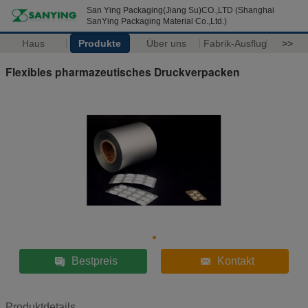
San Ying Packaging(Jiang Su)CO.,LTD (Shanghai
SanYing Packaging Material Co.,Ltd.)
Haus
Produkte
Über uns
Fabrik-Ausflug
>>
Flexibles pharmazeutisches Druckverpacken
Bestpreis
Kontakt
Produktdetails