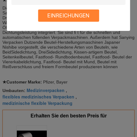
Die Verbundfolie und Beutel, die produziert werden, indem sie
Sanying verpackten, haben Eigenschaften des empfindlichen
EINREICHUNGEN
Druckens, der guten Behinderung des Gases, des Lichtes, des
Wasserdampfes und des -geruchs, des ausgezeichneten
Ölwiderstands, des Schadstoffwiderstands und der thermischen
Dichtungsleistung integriert. Sie sind ﬁ t für die schnellen und
automatischen füllenden Verpackmaschinen. Außerdem hat Sanying
Verpacken Dutzende Beutel-Herstellungsmaschinen Japaner
Nishibe vorgestellt, die verschiedene Arten von Beuteln, wie
BeidSidedichtung, DreiSidedichtung, Kissen-artigem Beutel,
Seitenkeilbeutel, Fastfood- Rundbodenbeutel, Fastfood- Beutel der
Viererkabeldichtung, Fastfood- Beutel mit Mund, Beutel mit
Reißverschluss und freiem Formbeutel produzieren können
★Customer Marke:
Pfizer, Bayer
Medizinverpacken
Umbauten:
,
flexibles medizinisches Verpacken
,
medizinische flexible Verpackung
Erhalten Sie den besten Preis für