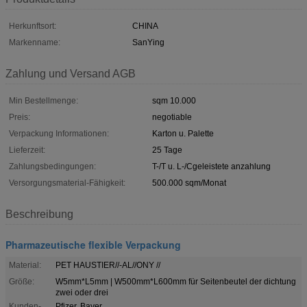
Herkunftsort:
CHINA
Markenname:
SanYing
Zahlung und Versand AGB
Min Bestellmenge:
sqm 10.000
Preis:
negotiable
Verpackung Informationen:
Karton u. Palette
Lieferzeit:
25 Tage
Zahlungsbedingungen:
T-/T u. L-/Cgeleistete anzahlung
Versorgungsmaterial-Fähigkeit:
500.000 sqm/Monat
Beschreibung
Pharmazeutische flexible Verpackung
Material:
PET HAUSTIER//-AL//ONY //
Größe:
W5mm*L5mm | W500mm*L600mm für Seitenbeutel der dichtung
zwei oder drei
Kunden-
Pfizer, Bayer